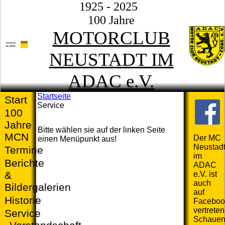
1925 - 2025
100 Jahre
MOTORCLUB
NEUSTADT IM
ADAC e.V.
Startseite
Start
Service
100
Jahre
Bitte wählen sie auf der linken Seite
MCN
Der MC
einen Menüpunkt aus!
Neustad
Termine
im
Berichte
ADAC
&
e.V. ist
auch
Bildergalerien
auf
Historie
Faceboo
vertreten
Service
Schaue