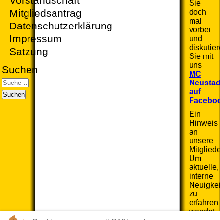
Vorstandschaft
Sie
Mitgliedsantrag
doch
mal
Datenschutzerklärung
vorbei
Impressum
und
diskutie
Satzung
Sie mit
uns
Suchen
MC
Neustad
auf
Suchen
Facebo
Ein
Hinweis
an
unsere
Mitgliede
Um
aktuelle,
interne
Neuigkei
zu
erfahren
wendet