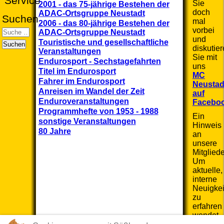
Service
Sie
2001 - das 75-jährige Bestehen der
doch
ADAC-Ortsgruppe Neustadt
Suchen
mal
2006 - das 80-jährige Bestehen der
vorbei
ADAC-Ortsgruppe Neustadt
und
Touristische und gesellschaftliche
Suchen
diskutie
Veranstaltungen
Sie mit
Endurosport - Sechstagefahrten
uns
Titel im Endurosport
MC
Fahrer im Endurosport
Neustad
Anreisen im Wandel der Zeit
auf
Enduroveranstaltungen
Facebo
Programmhefte von 1953 - 1988
Ein
sonstige Veranstaltungen
Hinweis
80 Jahre
an
unsere
Mitgliede
Um
aktuelle,
interne
Neuigkei
zu
erfahren
wendet