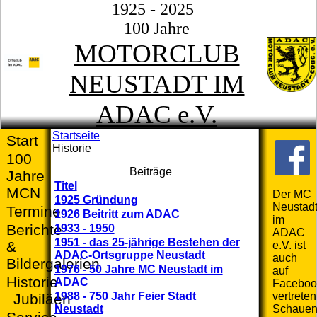
1925 - 2025
100 Jahre
MOTORCLUB
NEUSTADT IM
ADAC e.V.
Startseite
Start
Historie
100
Beiträge
Jahre
Titel
MCN
Der MC
1925 Gründung
Neustad
Termine
1926 Beitritt zum ADAC
im
Berichte
1933 - 1950
ADAC
1951 - das 25-jährige Bestehen der
&
e.V. ist
ADAC-Ortsgruppe Neustadt
auch
Bildergalerien
1976 - 50 Jahre MC Neustadt im
auf
Historie
ADAC
Faceboo
1988 - 750 Jahr Feier Stadt
vertreten
Jubiläen
Neustadt
Schaue