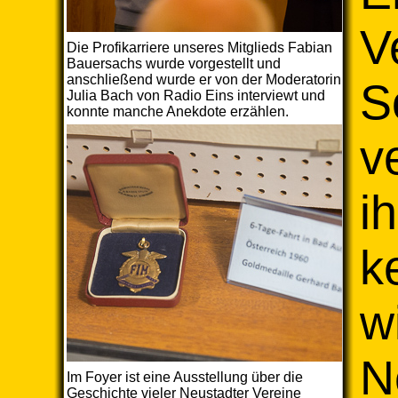
Ve
Die Profikarriere unseres Mitglieds Fabian
Bauersachs wurde vorgestellt und
anschließend wurde er von der Moderatorin
S
Julia Bach von Radio Eins interviewt und
konnte manche Anekdote erzählen.
v
ih
k
w
N
Im Foyer ist eine Ausstellung über die
Geschichte vieler Neustadter Vereine