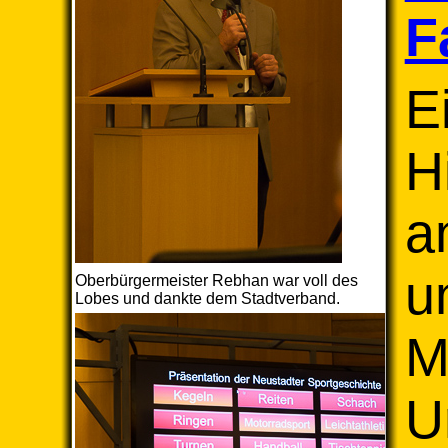
F
E
H
a
u
Oberbürgermeister Rebhan war voll des
Lobes und dankte dem Stadtverband.
M
U