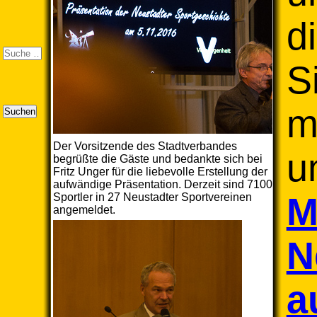
d
S
m
Suchen
Der Vorsitzende des Stadtverbandes
u
begrüßte die Gäste und bedankte sich bei
Fritz Unger für die liebevolle Erstellung der
aufwändige Präsentation. Derzeit sind 7100
M
Sportler in 27 Neustadter Sportvereinen
angemeldet.
N
a