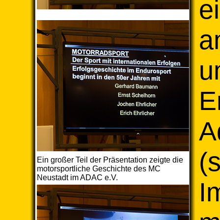
e
a
u
E
A
(
Ein großer Teil der Präsentation zeigte die
motorsportliche Geschichte des MC
Neustadt im ADAC e.V.
I