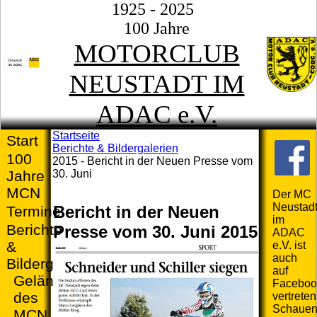
1925 - 2025
100 Jahre
MOTORCLUB
NEUSTADT IM
ADAC e.V.
Startseite
Start
Berichte & Bildergalerien
100
2015 - Bericht in der Neuen Presse vom
30. Juni
Jahre
MCN
Der MC
Neustad
Bericht in der Neuen
Termine
im
Berichte
Presse vom 30. Juni 2015
ADAC
&
e.V. ist
auch
Bildergalerien
auf
Geländefahrten
Faceboo
des
vertreten
Schaue
MCN