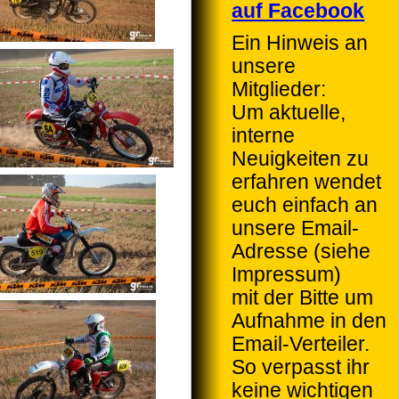
auf Facebook
Ein Hinweis an
unsere
Mitglieder:
Um aktuelle,
interne
Neuigkeiten zu
erfahren wendet
euch einfach an
unsere Email-
Adresse (siehe
Impressum)
mit der Bitte um
Aufnahme in den
Email-Verteiler.
So verpasst ihr
keine wichtigen